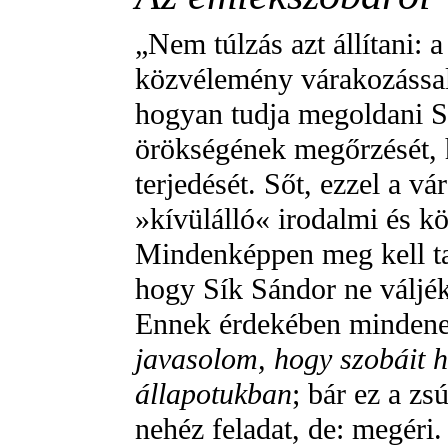
„Nem túlzás azt állítani: 
közvélemény várakozással t
hogyan tudja megoldani S
örökségének megőrzését, h
terjedését. Sőt, ezzel a vá
»kívülálló« irodalmi és kö
Mindenképpen meg kell tal
hogy Sík Sándor ne váljék
Ennek érdekében mindenek
javasolom, hogy szobáit 
állapotukban
; bár ez a zs
nehéz feladat, de: megéri.