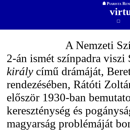
Piarista Ren
virt
☐
A Nemzeti Sz
2-án ismét színpadra viszi
király
című drámáját, Bere
rendezésében, Rátóti Zoltá
először 1930-ban bemutato
kereszténység és pogánysá
magyarság problémáját bon