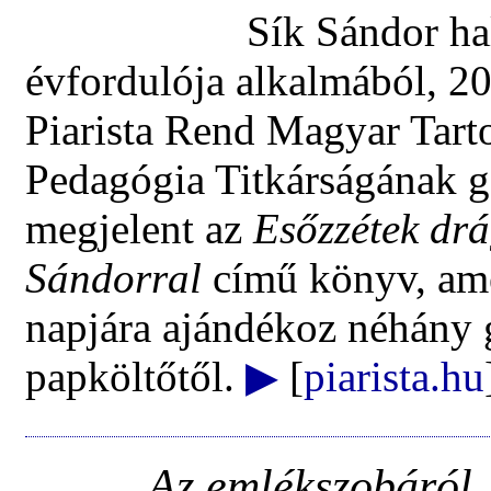
Sík Sándor ha
évfordulója alkalmából, 2
Piarista Rend Magyar Tart
Pedagógia Titkárságának 
megjelent az
Esőzzétek drá
Sándorral
című könyv, am
napjára ajándékoz néhány 
papköltőtől.
▶
[
piarista.hu
Az emlékszobáról