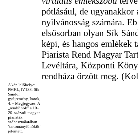
virtuális emlékszoba
terv
pótlásául, de ugyanakkor
nyilvánosság számára. Eb
elsősorban olyan Sík Sánd
képi, és hangos emlékek t
Piarista Rend Magyar Ta
Levéltára, Központi Könyv
rendháza őrzött meg. (Kol
A kép lelőhelye:
PMKL, IV.133: Sík
Sándor
gyűjtemény, Iratok,
4. – Megjegyzés: A
„rendfőnök” a 19–
20. századi magyar
piaristák
szóhasználatában
‘tartományfőnököt’
jelentett.