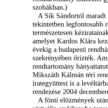
szobákban.)
A Sík Sándortól maradt
tekintetben legfontosabb 
természetesen kézirataina
amelyet Kardos Klára kezd
évekig a budapesti rendh
szekrényében őrizték. Am
rendtartomány hányattatott
Mikszáth Kálmán téri rend
irategyüttest is a levéltár
rendezése 2004 december
A fönti előzmények után