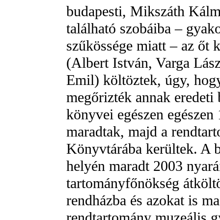
budapesti, Mikszáth Kálm
található szobáiba – gyako
szűkössége miatt – az őt
(Albert István, Varga Lász
Emil) költöztek, úgy, hog
megőrizték annak eredeti 
könyvei egészen egészen 
maradtak, majd a rendtar
Könyvtárába kerültek. A b
helyén maradt 2003 nyará
tartományfőnökség átköltö
rendházba és azokat is mag
rendtartomány muzeális g