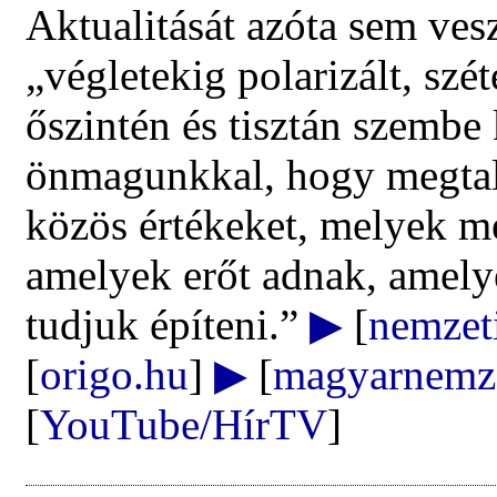
Aktualitását azóta sem vesz
„végletekig polarizált, szé
őszintén és tisztán szembe 
önmagunkkal, hogy megtal
közös értékeket, melyek m
amelyek erőt adnak, amely
tudjuk építeni.”
▶
[
nemzet
[
origo.hu
]
▶
[
magyarnemze
[
YouTube/HírTV
]