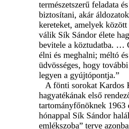
természetszerű feladata és
biztosítani, akár áldozatok
kereteket, amelyek között 
válik Sík Sándor élete ha
bevitele a köztudatba. …
élni és meghalni; méltó és
üdvösséges, hogy további 
legyen a gyújtópontja.”
A fönti sorokat Kardos 
hagyatékának első rendezőj
tartományfőnöknek 1963 
hónappal Sík Sándor halál
emlékszoba” terve azonba